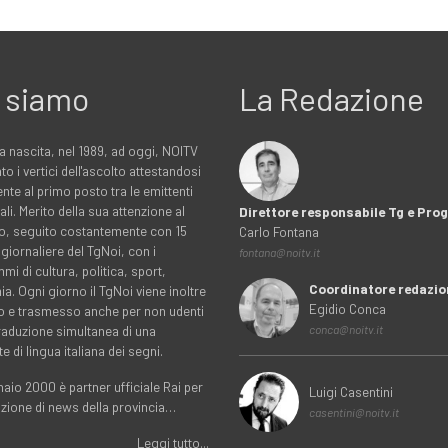
 siamo
La Redazione
a nascita, nel 1989, ad oggi, NOITV
to i vertici dell'ascolto attestandosi
nte al primo posto tra le emittenti
ali. Merito della sua attenzione al
Direttore responsabile Tg e Pr
rio, seguito costantemente con 15
Carlo Fontana
 giornaliere del TgNoi, con i
fontana@noitv.it
i di cultura, politica, sport,
Coordinatore redazio
. Ogni giorno il TgNoi viene inoltre
Egidio Conca
o e trasmesso anche per non udenti
traduzione simultanea di una
conca@noitv.it
te di lingua italiana dei segni.
aio 2000 è partner ufficiale Rai per
Luigi Casentini
uzione di news della provincia…
casentini@noitv.it
Leggi tutto...