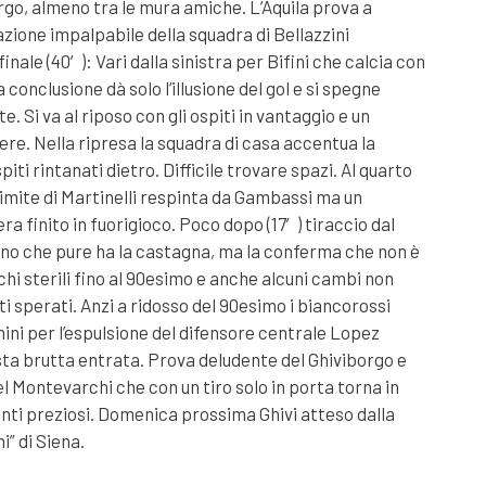
orgo, almeno tra le mura amiche. L’Aquila prova a
azione impalpabile della squadra di Bellazzini
finale (40′): Vari dalla sinistra per Bifini che calcia con
conclusione dà solo l’illusione del gol e si spegne
te. Si va al riposo con gli ospiti in vantaggio e un
ere. Nella ripresa la squadra di casa accentua la
piti rintanati dietro. Difficile trovare spazi. Al quarto
 limite di Martinelli respinta da Gambassi ma un
a finito in fuorigioco. Poco dopo (17′) tiraccio dal
uno che pure ha la castagna, ma la conferma che non è
chi sterili fino al 90esimo e anche alcuni cambi non
ti sperati. Anzi a ridosso del 90esimo i biancorossi
mini per l’espulsione del difensore centrale Lopez
sta brutta entrata. Prova deludente del Ghiviborgo e
el Montevarchi che con un tiro solo in porta torna in
nti preziosi. Domenica prossima Ghivi atteso dalla
i” di Siena.