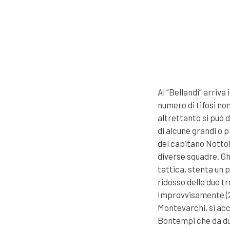
Al “Bellandi” arriva
numero di tifosi n
altrettanto si può d
di alcune grandi o p
del capitano Nottol
diverse squadre. Gh
tattica, stenta un 
ridosso delle due tr
Improvvisamente (27′
Montevarchi, si acc
Bontempi che da du