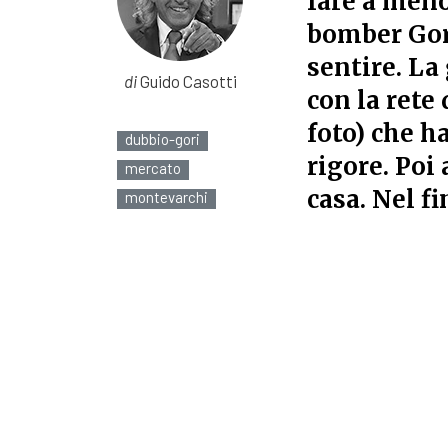
fare a meno
bomber Gori
sentire. La
di
Guido Casotti
con la rete
foto) che h
dubbio-gori
rigore. Poi 
mercato
casa. Nel f
montevarchi