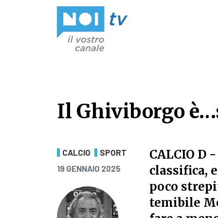
Vai al contenuto
Il Ghiviborgo è…
Il Ghiviborgo è…
CALCIO D
-
CALCIO
SPORT
PUBBLICATO IL
classifica, 
19 GENNAIO 2025
poco strepi
temibile Mo