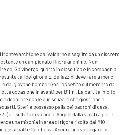
 il Montevarchi che dal Valdarno è seguito da un discreto
onostante un campionato finora anonimo. Non
ire del Ghiviborgo, quarto in classifica e in compagnia
resunte tali del girone E. Bellazzini deve fare a meno
i e del giovane bomber Gori, appetito sul mercato da
iotta occasione in avanti per Bifini. La partita, molto
pò a decollare con le due squadre che giostrano a
equarti. Sterile possesso palla dei padroni di casa.
) il risultato si sblocca. Angolo dalla sinistra per il
ende una mischia in area di rigore risolta dal #10
e passi batte Gambassi. Ancora una volta gara in