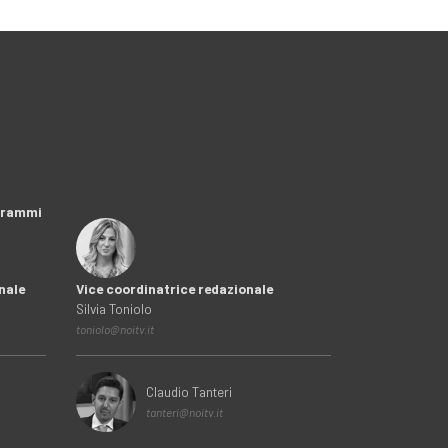
ogrammi
nale
Vice coordinatrice redazionale
Silvia Toniolo
toniolo@noitv.it
Claudio Tanteri
tanteri@noitv.it