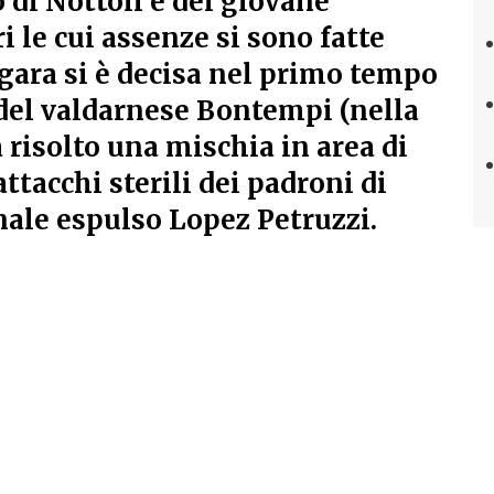
 di Nottoli e del giovane
 le cui assenze si sono fatte
 gara si è decisa nel primo tempo
 del valdarnese Bontempi (nella
a risolto una mischia in area di
attacchi sterili dei padroni di
inale espulso Lopez Petruzzi.