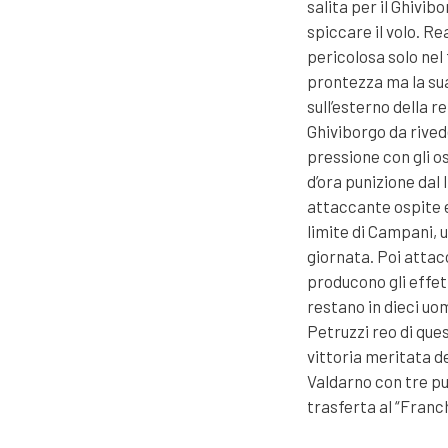
salita per il Ghivib
spiccare il volo. Re
pericolosa solo nel 
prontezza ma la sua 
sull’esterno della re
Ghiviborgo da rived
pressione con gli os
d’ora punizione dal
attaccante ospite er
limite di Campani, 
giornata. Poi attac
producono gli effet
restano in dieci uo
Petruzzi reo di que
vittoria meritata d
Valdarno con tre pu
trasferta al “Franch