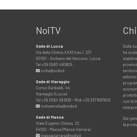
NoiTV
Chi
Sede di Lucca
Dalla su
Via della Chiesa XXXII trav. I, 231
ha scala
55100 - Sorbano del Vescovo, Lucca
stabilme
Tel +39 0583 490805
provinci
noitv@noitv.it
territo
edizioni
Sede di Viareggio
programm
Corso Garibaldi, 44
economia
Viareggio (Lucca)
prodott
Tel +39 0584 581938 - Mob +39 3371697605
con la 
noitvversilia@noitv.it
interpre
Sede di Massa
Dal genn
Viale Eugenio Chiesa, 22
la prod
54100 - Massa (Massa-Carrara)
massacarrara@noitv.it