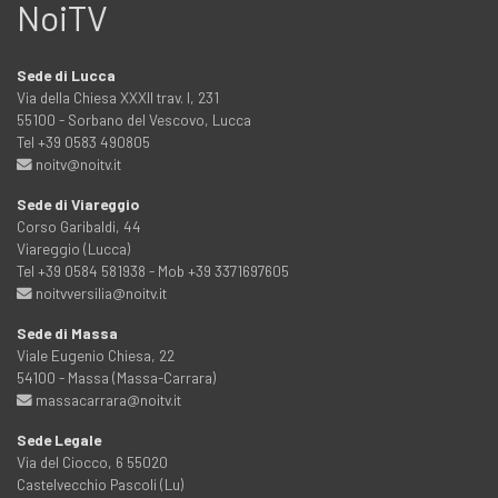
NoiTV
Sede di Lucca
Via della Chiesa XXXII trav. I, 231
55100 - Sorbano del Vescovo, Lucca
Tel +39 0583 490805
noitv@noitv.it
Sede di Viareggio
Corso Garibaldi, 44
Viareggio (Lucca)
Tel +39 0584 581938 - Mob +39 3371697605
noitvversilia@noitv.it
Sede di Massa
Viale Eugenio Chiesa, 22
54100 - Massa (Massa-Carrara)
massacarrara@noitv.it
Sede Legale
Via del Ciocco, 6 55020
Castelvecchio Pascoli (Lu)