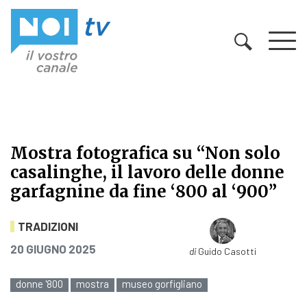
Vai al contenuto
Mostra fotografica su “Non solo
casalinghe, il lavoro delle donne
garfagnine da fine ‘800 al ‘900”
Mostra fotografica su “Non solo cas
TRADIZIONI
PUBBLICATO IL
20 GIUGNO 2025
di
Guido Casotti
donne '800
mostra
museo gorfigliano