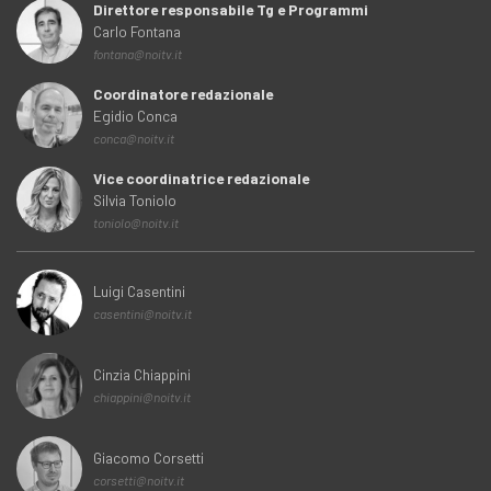
Direttore responsabile Tg e Programmi
Carlo Fontana
fontana@noitv.it
Coordinatore redazionale
Egidio Conca
conca@noitv.it
Vice coordinatrice redazionale
Silvia Toniolo
toniolo@noitv.it
Luigi Casentini
casentini@noitv.it
Cinzia Chiappini
chiappini@noitv.it
Giacomo Corsetti
corsetti@noitv.it