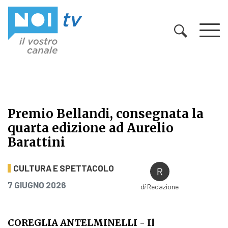
Vai al contenuto
Premio Bellandi, consegnata la
quarta edizione ad Aurelio
Barattini
Premio Bellandi, consegnata la qua
CULTURA E SPETTACOLO
PUBBLICATO IL
7 GIUGNO 2026
di
Redazione
COREGLIA ANTELMINELLI
- Il