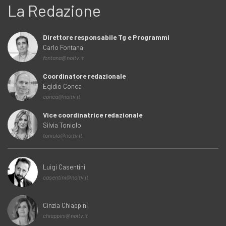
La Redazione
Direttore responsabile Tg e Programmi
Carlo Fontana
fontana@noitv.it
Coordinatore redazionale
Egidio Conca
conca@noitv.it
Vice coordinatrice redazionale
Silvia Toniolo
toniolo@noitv.it
Luigi Casentini
casentini@noitv.it
Cinzia Chiappini
chiappini@noitv.it