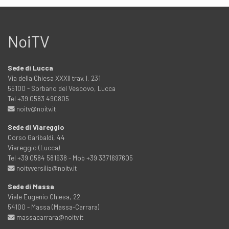
NoiTV
Sede di Lucca
Via della Chiesa XXXII trav. I, 231
55100 - Sorbano del Vescovo, Lucca
Tel +39 0583 490805
noitv@noitv.it
Sede di Viareggio
Corso Garibaldi, 44
Viareggio (Lucca)
Tel +39 0584 581938 - Mob +39 3371697605
noitvversilia@noitv.it
Sede di Massa
Viale Eugenio Chiesa, 22
54100 - Massa (Massa-Carrara)
massacarrara@noitv.it