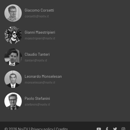
Giacomo Corsetti
corsetti@noitv.it
Gianni Maestripieri
maestripieri@noitv.it
Claudio Tanteri
tanteri@noitv.it
Leonardo Monselesan
monselesan@noitv.it
Paolo Stefanini
stefanini@noitv.it
© 2026
NoiTV
|
Privacy policy
|
Credits