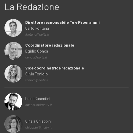
La Redazione
Direttore responsabile Tg e Programmi
Carlo Fontana
fontana@noitv.it
Coordinatore redazionale
Egidio Conca
conca@noitv.it
Vice coordinatrice redazionale
Silvia Toniolo
toniolo@noitv.it
Luigi Casentini
casentini@noitv.it
Cinzia Chiappini
chiappini@noitv.it