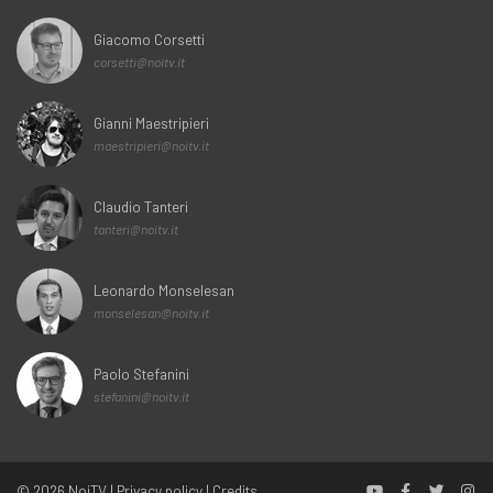
Giacomo Corsetti
corsetti@noitv.it
Gianni Maestripieri
maestripieri@noitv.it
Claudio Tanteri
tanteri@noitv.it
Leonardo Monselesan
monselesan@noitv.it
Paolo Stefanini
stefanini@noitv.it
© 2026
NoiTV
|
Privacy policy
|
Credits