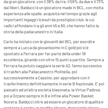
da gran giocatore, con il 38% da tre, il 59% da due e il 73%
dai liberi. Balducci è un giocatore made in BCL, con molta
esperienza alle spalle, acquisita nel tempo grazie agli
importanti ingaggi ricevuti da prestigiosi club, le cui
radici affondano tra gli anni 45 e 60, che hanno fatto la
storia della pallacanestro in Italia
Carlo ha iniziato con le giovanili del BCL per esordire
sempre a Lucca da giovanissimo in C gold poi si è
spostato a Ferrara per far parte della under 18
eccellenza, girando con oltre 15 punti a partite. Sempre a
Ferrara ha potuto saggiare la serie A2, l’anno successivo
si trasferì alla Pallacanestro Molinella, poi
successivamente a Cassino, per approdare con il
trasferimento definitivamente in serie B Nazionale. E’ poi
passato ad un’altra società blasonata, la Virtus Padova,
poi a Ozzano sempre in B e infine alla Power Basket
Nocera. Balducci oltre ad essere un giocatore di qualità e
sostanza è anche un gradito ritorno, dopo tanto girare,