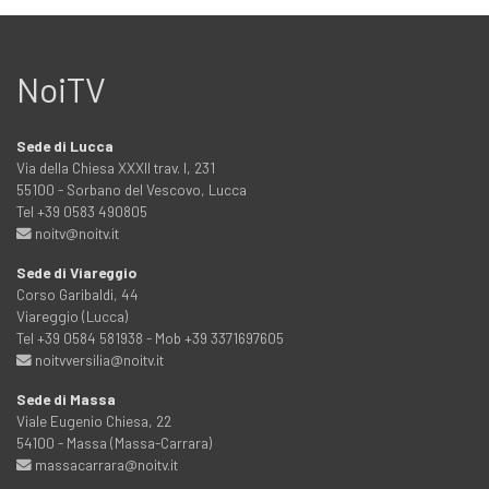
NoiTV
Sede di Lucca
Via della Chiesa XXXII trav. I, 231
55100 - Sorbano del Vescovo, Lucca
Tel +39 0583 490805
noitv@noitv.it
Sede di Viareggio
Corso Garibaldi, 44
Viareggio (Lucca)
Tel +39 0584 581938 - Mob +39 3371697605
noitvversilia@noitv.it
Sede di Massa
Viale Eugenio Chiesa, 22
54100 - Massa (Massa-Carrara)
massacarrara@noitv.it