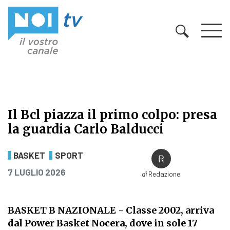
Vai al contenuto
Il Bcl piazza il primo colpo: presa
la guardia Carlo Balducci
Il Bcl piazza il primo colpo: presa 
BASKET
SPORT
PUBBLICATO IL
7 LUGLIO 2026
di
Redazione
BASKET B NAZIONALE
- Classe 2002, arriva
dal Power Basket Nocera, dove in sole 17