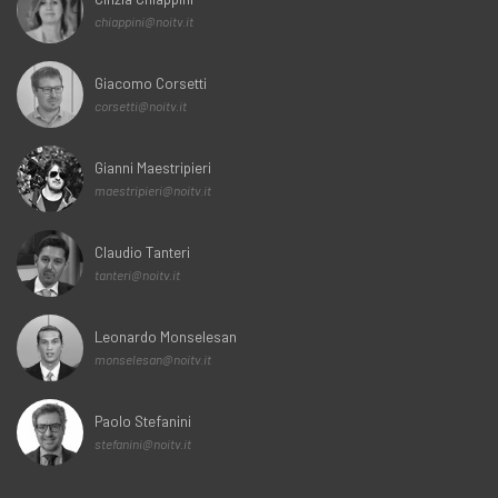
chiappini@noitv.it
Giacomo Corsetti
corsetti@noitv.it
Gianni Maestripieri
maestripieri@noitv.it
Claudio Tanteri
tanteri@noitv.it
Leonardo Monselesan
monselesan@noitv.it
Paolo Stefanini
stefanini@noitv.it