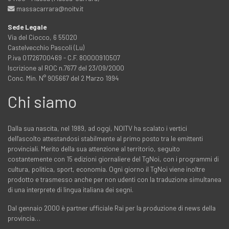
massacarrara@noitv.it
Sede Legale
Via del Ciocco, 6 55020
Castelvecchio Pascoli (Lu)
P.iva 01726700469 - C.F. 80000910507
Iscrizione al ROC n.7677 del 23/09/2000
Conc. Min. N° 905667 del 2 Marzo 1994
Chi siamo
Dalla sua nascita, nel 1989, ad oggi, NOITV ha scalato i vertici
dell'ascolto attestandosi stabilmente al primo posto tra le emittenti
provinciali. Merito della sua attenzione al territorio, seguito
costantemente con 15 edizioni giornaliere del TgNoi, con i programmi di
cultura, politica, sport, economia. Ogni giorno il TgNoi viene inoltre
prodotto e trasmesso anche per non udenti con la traduzione simultanea
di una interprete di lingua italiana dei segni.
Dal gennaio 2000 è partner ufficiale Rai per la produzione di news della
provincia…