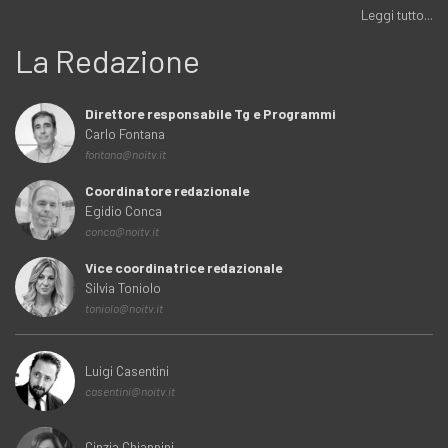
Leggi tutto...
La Redazione
Direttore responsabile Tg e Programmi
Carlo Fontana
fontana@noitv.it
Coordinatore redazionale
Egidio Conca
conca@noitv.it
Vice coordinatrice redazionale
Silvia Toniolo
toniolo@noitv.it
Luigi Casentini
casentini@noitv.it
Cinzia Chiappini