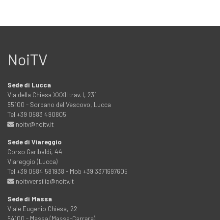
NoiTV
Sede di Lucca
Via della Chiesa XXXII trav. I, 231
55100 - Sorbano del Vescovo, Lucca
Tel +39 0583 490805
noitv@noitv.it
Sede di Viareggio
Corso Garibaldi, 44
Viareggio (Lucca)
Tel +39 0584 581938 - Mob +39 3371697605
noitvversilia@noitv.it
Sede di Massa
Viale Eugenio Chiesa, 22
54100 - Massa (Massa-Carrara)