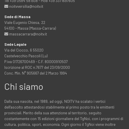
Tel +39 0584 581938 - Mob +39 3371697605
noitvversilia@noitv.it
Sede di Massa
Viale Eugenio Chiesa, 22
54100 - Massa (Massa-Carrara)
massacarrara@noitv.it
Sede Legale
Via del Ciocco, 6 55020
Castelvecchio Pascoli (Lu)
P.iva 01726700469 - C.F. 80000910507
Iscrizione al ROC n.7677 del 23/09/2000
Conc. Min. N° 905667 del 2 Marzo 1994
Chi siamo
Dalla sua nascita, nel 1989, ad oggi, NOITV ha scalato i vertici
dell'ascolto attestandosi stabilmente al primo posto tra le emittenti
provinciali. Merito della sua attenzione al territorio, seguito
costantemente con 15 edizioni giornaliere del TgNoi, con i programmi di
cultura, politica, sport, economia. Ogni giorno il TgNoi viene inoltre