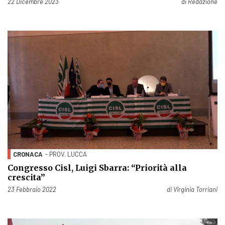
Pubblicato il
22 Dicembre 2023
di
Redazione
CRONACA
- PROV. LUCCA
Congresso Cisl, Luigi Sbarra: “Priorità alla
crescita”
Pubblicato il
23 Febbraio 2022
di
Virginia Torriani