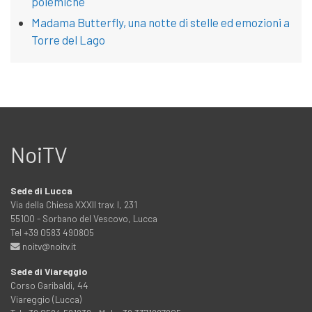
polemiche
Madama Butterfly, una notte di stelle ed emozioni a
Torre del Lago
NoiTV
Sede di Lucca
Via della Chiesa XXXII trav. I, 231
55100 - Sorbano del Vescovo, Lucca
Tel +39 0583 490805
noitv@noitv.it
Sede di Viareggio
Corso Garibaldi, 44
Viareggio (Lucca)