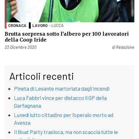
CRONACA
LAVORO
- LUCCA
Brutta sorpresa sotto l’albero per 100 lavoratori
della Coop Iride
Pubblicato il
23 Dicembre 2020
di
Redazione
Articoli recenti
Pineta di Levante martoriata dagli incendi
Luca Fabbri vince per distacco il GP della
Garfagnana
Lunedì lutto cittadino per l’operaio morto ad
Avenza
Il Boat Party trasloca, ma non scaccia tutte le