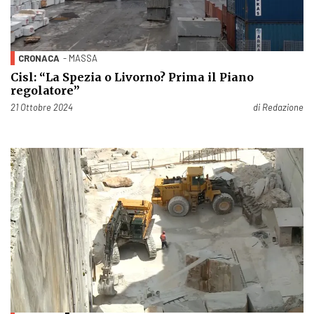
CRONACA
- MASSA
Cisl: “La Spezia o Livorno? Prima il Piano
regolatore”
Pubblicato il
21 Ottobre 2024
di
Redazione