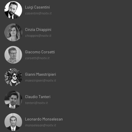
Luigi Casentini
casentini@noitv.it
Cinzia Chiappini
chiappini@noitv.it
Giacomo Corsetti
corsetti@noitv.it
Gianni Maestripieri
maestripieri@noitv.it
Claudio Tanteri
tanteri@noitv.it
Leonardo Monselesan
monselesan@noitv.it