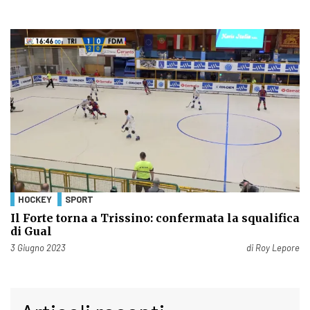
HOCKEY
SPORT
Il Forte torna a Trissino: confermata la squalifica
di Gual
Pubblicato il
3 Giugno 2023
di
Roy Lepore