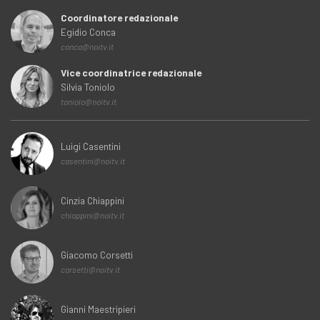
Coordinatore redazionale
Egidio Conca
conca@noitv.it
Vice coordinatrice redazionale
Silvia Toniolo
toniolo@noitv.it
Luigi Casentini
casentini@noitv.it
Cinzia Chiappini
chiappini@noitv.it
Giacomo Corsetti
corsetti@noitv.it
Gianni Maestripieri