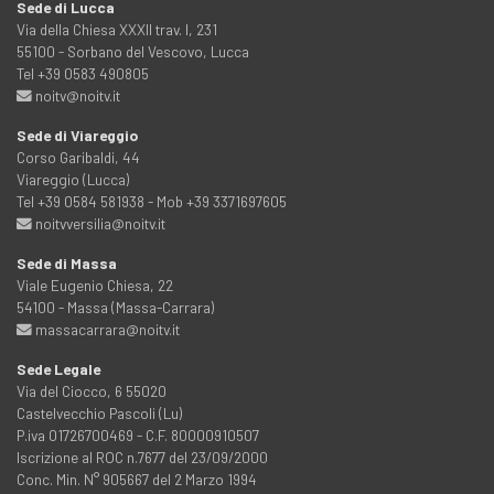
Sede di Lucca
Via della Chiesa XXXII trav. I, 231
55100 - Sorbano del Vescovo, Lucca
Tel +39 0583 490805
noitv@noitv.it
Sede di Viareggio
Corso Garibaldi, 44
Viareggio (Lucca)
Tel +39 0584 581938 - Mob +39 3371697605
noitvversilia@noitv.it
Sede di Massa
Viale Eugenio Chiesa, 22
54100 - Massa (Massa-Carrara)
massacarrara@noitv.it
Sede Legale
Via del Ciocco, 6 55020
Castelvecchio Pascoli (Lu)
P.iva 01726700469 - C.F. 80000910507
Iscrizione al ROC n.7677 del 23/09/2000
Conc. Min. N° 905667 del 2 Marzo 1994