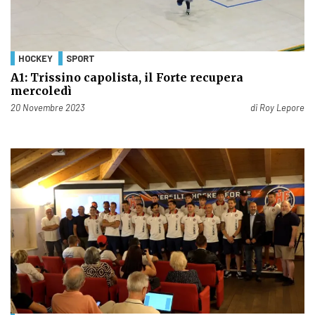
HOCKEY
SPORT
A1: Trissino capolista, il Forte recupera
mercoledì
Pubblicato il
20 Novembre 2023
di
Roy Lepore