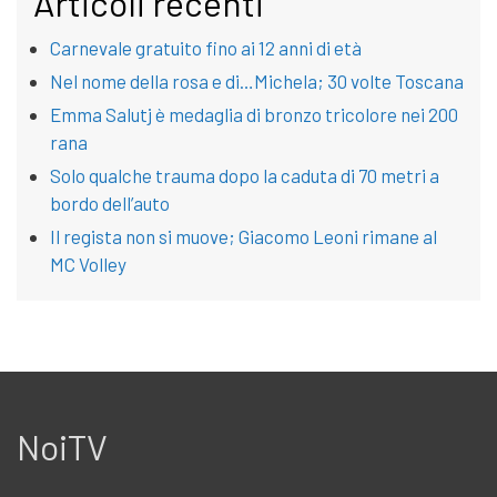
Articoli recenti
Carnevale gratuito fino ai 12 anni di età
Nel nome della rosa e di…Michela; 30 volte Toscana
Emma Salutj è medaglia di bronzo tricolore nei 200
rana
Solo qualche trauma dopo la caduta di 70 metri a
bordo dell’auto
Il regista non si muove; Giacomo Leoni rimane al
MC Volley
NoiTV