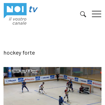
Vai al contenuto
hockey forte