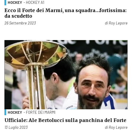
HOCKEY
- HOCKEY A1
Ecco il Forte dei Marmi, una squadra…fortissima:
da scudetto
Pubblicato il
26 Settembre 2023
di
Roy Lepore
HOCKEY
- FORTE DEI MARMI
Ufficiale: Ale Bertolucci sulla panchina del Forte
Pubblicato il
13 Luglio 2023
di
Roy Lepore