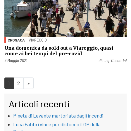
CRONACA
- VIAREGGIO
Una domenica da sold out a Viareggio, quasi
come ai bei tempi del pre-covid
Pubblicato il
9 Maggio 2021
di
Luigi Casentini
1
2
»
Articoli recenti
Pineta di Levante martoriata dagli incendi
Luca Fabbri vince per distacco il GP della