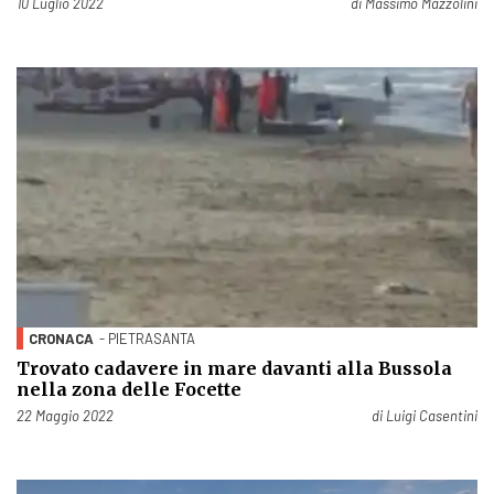
Pubblicato il
10 Luglio 2022
di
Massimo Mazzolini
CRONACA
- PIETRASANTA
Trovato cadavere in mare davanti alla Bussola
nella zona delle Focette
Pubblicato il
22 Maggio 2022
di
Luigi Casentini