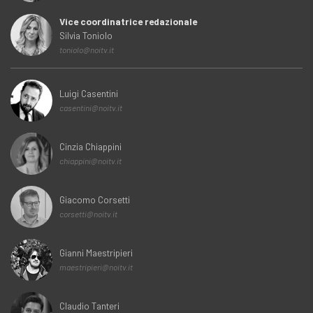
Vice coordinatrice redazionale
Silvia Toniolo
toniolo@noitv.it
Luigi Casentini
casentini@noitv.it
Cinzia Chiappini
chiappini@noitv.it
Giacomo Corsetti
corsetti@noitv.it
Gianni Maestripieri
maestripieri@noitv.it
Claudio Tanteri