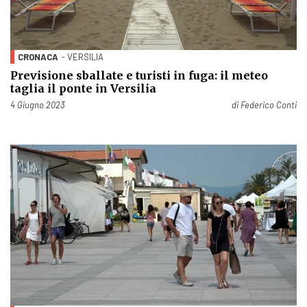
CRONACA
- VERSILIA
Previsione sballate e turisti in fuga: il meteo
taglia il ponte in Versilia
Pubblicato il
4 Giugno 2023
di
Federico Conti