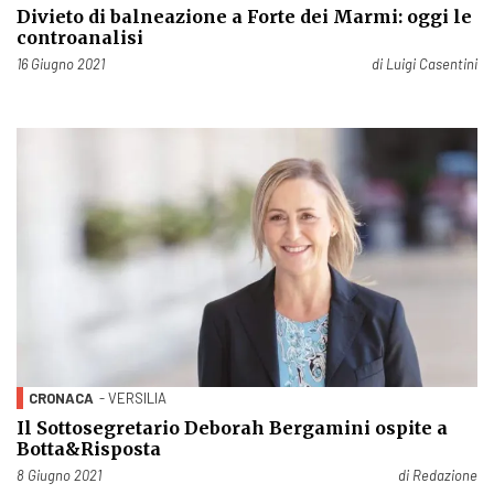
Divieto di balneazione a Forte dei Marmi: oggi le
controanalisi
Pubblicato il
16 Giugno 2021
di
Luigi Casentini
CRONACA
- VERSILIA
Il Sottosegretario Deborah Bergamini ospite a
Botta&Risposta
Pubblicato il
8 Giugno 2021
di
Redazione