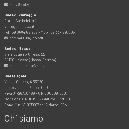
noitv@noitv.it
Sede di Viareggio
Corso Garibaldi, 44
Viareggio (Lucca)
Tel +39 0584 581938 - Mob +39 3371697605
noitvversilia@noitv.it
Sede di Massa
Viale Eugenio Chiesa, 22
54100 - Massa (Massa-Carrara)
massacarrara@noitv.it
Sede Legale
Via del Ciocco, 6 55020
Castelvecchio Pascoli (Lu)
P.iva 01726700469 - C.F. 80000910507
Iscrizione al ROC n.7677 del 23/09/2000
Conc. Min. N° 905667 del 2 Marzo 1994
Chi siamo