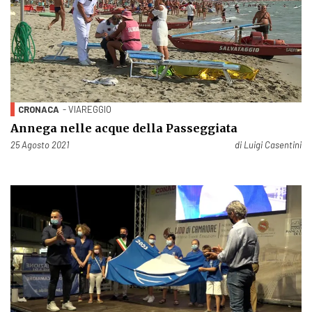
CRONACA
- VIAREGGIO
Annega nelle acque della Passeggiata
Pubblicato il
25 Agosto 2021
di
Luigi Casentini