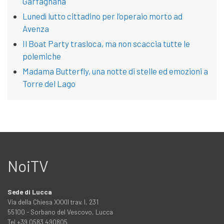
Garfagnana
Lunedì lutto cittadino per l’operaio morto ad
Avenza
Il Boat Party trasloca, ma non scaccia tutte le
polemiche
Madama Butterfly, una notte di stelle ed emozioni a
Torre del Lago
NoiTV
Sede di Lucca
Via della Chiesa XXXII trav. I, 231
55100 - Sorbano del Vescovo, Lucca
Tel +39 0583 490805