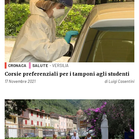
CRONACA
SALUTE
- VERSILIA
Corsie preferenziali per i tamponi agli studenti
Pubblicato il
17 Novembre 2021
di
Luigi Casentini