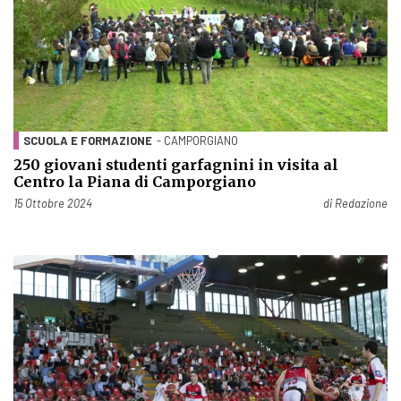
SCUOLA E FORMAZIONE
- CAMPORGIANO
250 giovani studenti garfagnini in visita al
Centro la Piana di Camporgiano
Pubblicato il
15 Ottobre 2024
di
Redazione