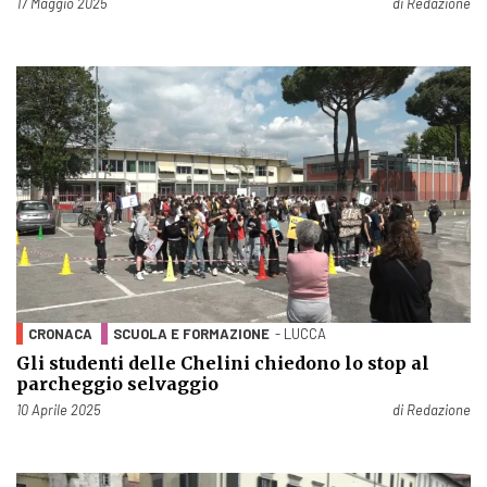
Pubblicato il
17 Maggio 2025
di
Redazione
CRONACA
SCUOLA E FORMAZIONE
- LUCCA
Gli studenti delle Chelini chiedono lo stop al
parcheggio selvaggio
Pubblicato il
10 Aprile 2025
di
Redazione