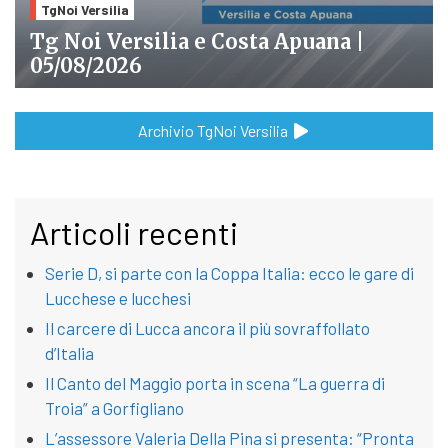
TgNoi Versilia
Tg Noi Versilia e Costa Apuana |
05/08/2026
Archivio TgNoi Versilia
Articoli recenti
Serie D, si parte con la Coppa Italia: ecco le gare di
Lucchese e lucchesi
Il carcere di Lucca ancora il più sovraffollato
d’Italia
Il Canto del Maggio porta in scena “La guerra di
Troia” a Gorfigliano
L’assessore Valeria Della Pina si presenta: “Pronta