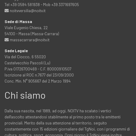
Tel +39 0584 581938 - Mob +39 3371697605
noitvversilia@noitv.it
Sede di Massa
Viale Eugenio Chiesa, 22
54100 - Massa (Massa-Carrara)
massacarrara@noitv.it
Sede Legale
Via del Ciocco, 6 55020
Castelvecchio Pascoli (Lu)
P.iva 01726700469 - C.F. 80000910507
Iscrizione al ROC n.7677 del 23/09/2000
Conc. Min. N° 905667 del 2 Marzo 1994
Chi siamo
Dalla sua nascita, nel 1989, ad oggi, NOITV ha scalato i vertici
dell'ascolto attestandosi stabilmente al primo posto tra le emittenti
provinciali. Merito della sua attenzione al territorio, seguito
costantemente con 15 edizioni giornaliere del TgNoi, con i programmi di
cultura, politica, sport, economia. Ogni giorno il TgNoi viene inoltre