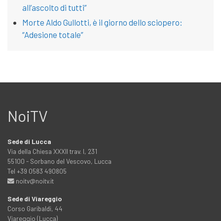
all’ascolto di tutti”
Morte Aldo Gullotti, è il giorno dello sciopero:
“Adesione totale”
NoiTV
Sede di Lucca
Via della Chiesa XXXII trav. I, 231
55100 - Sorbano del Vescovo, Lucca
Tel +39 0583 490805
noitv@noitv.it
Sede di Viareggio
Corso Garibaldi, 44
Viareggio (Lucca)