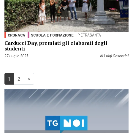
CRONACA
SCUOLA E FORMAZIONE
- PIETRASANTA
Carducci Day, premiati gli elaborati degli
studenti
Pubblicato il
27 Luglio 2021
di
Luigi Casentini
1
2
»