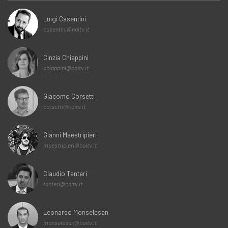
Luigi Casentini
casentini@noitv.it
Cinzia Chiappini
chiappini@noitv.it
Giacomo Corsetti
corsetti@noitv.it
Gianni Maestripieri
maestripieri@noitv.it
Claudio Tanteri
tanteri@noitv.it
Leonardo Monselesan
monselesan@noitv.it