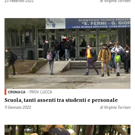
Pubblicato il
23 Febbraio 2022
di
Virginia Torriani
CRONACA
- PROV. LUCCA
Scuola, tanti assenti tra studenti e personale
Pubblicato il
11 Gennaio 2022
di
Virginia Torriani