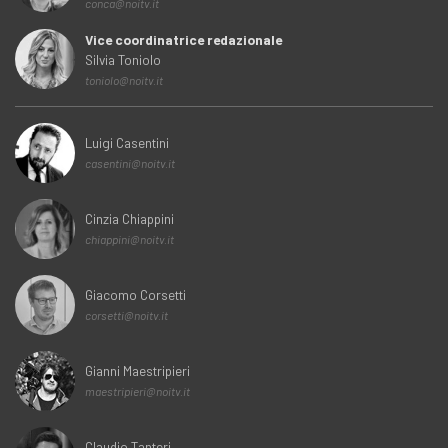
conca@noitv.it
Vice coordinatrice redazionale
Silvia Toniolo
toniolo@noitv.it
Luigi Casentini
casentini@noitv.it
Cinzia Chiappini
chiappini@noitv.it
Giacomo Corsetti
corsetti@noitv.it
Gianni Maestripieri
maestripieri@noitv.it
Claudio Tanteri