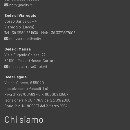
noitv@noitv.it
Sede di Viareggio
Corso Garibaldi, 44
Viareggio (Lucca)
Tel +39 0584 581938 - Mob +39 3371697605
noitvversilia@noitv.it
Sede di Massa
Viale Eugenio Chiesa, 22
54100 - Massa (Massa-Carrara)
massacarrara@noitv.it
Sede Legale
Via del Ciocco, 6 55020
Castelvecchio Pascoli (Lu)
P.iva 01726700469 - C.F. 80000910507
Iscrizione al ROC n.7677 del 23/09/2000
Conc. Min. N° 905667 del 2 Marzo 1994
Chi siamo