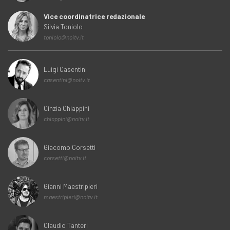
Vice coordinatrice redazionale
Silvia Toniolo
toniolo@noitv.it
Luigi Casentini
casentini@noitv.it
Cinzia Chiappini
chiappini@noitv.it
Giacomo Corsetti
corsetti@noitv.it
Gianni Maestripieri
maestripieri@noitv.it
Claudio Tanteri