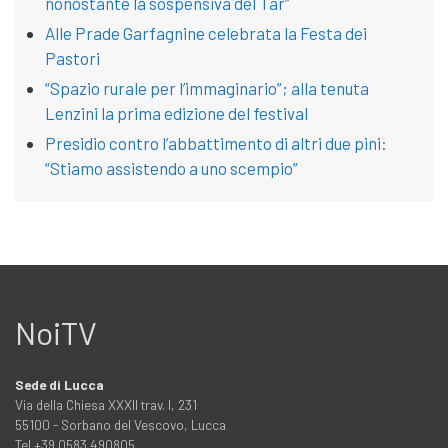
nonostante la sospensiva del Tar”
Alle Prade Garfagnine celebrata la Festa dei
Pastori
“Spazio rurale per l’immaginario”; alla tenuta
Lenzini la prima edizione del festival
Presidio contro l’abbattimento di altri due pini:
“Stiamo assistendo a uno scempio”
NoiTV
Sede di Lucca
Via della Chiesa XXXII trav. I, 231
55100 - Sorbano del Vescovo, Lucca
Tel +39 0583 490805