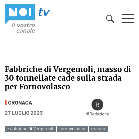
Vai al contenuto
Fabbriche di Vergemoli, masso di
30 tonnellate cade sulla strada
per Fornovolasco
Fabbriche di Vergemoli, masso di 3
CRONACA
PUBBLICATO IL
27 LUGLIO 2023
di
Redazione
Fabbriche di Vergemoli
fornovolasco
masso