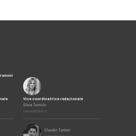
ogrammi
nale
Vice coordinatrice redazionale
Silvia Toniolo
toniolo@noitv.it
Claudio Tanteri
tanteri@noitv.it