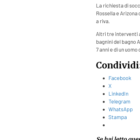
La richiesta di socc
Rossella e Arizona 
a riva.
Altri tre interventi
bagnini del bagno A
7 anni e di un uomo d
Condividi
Facebook
X
LinkedIn
Telegram
WhatsApp
Stampa
Se hai letto que