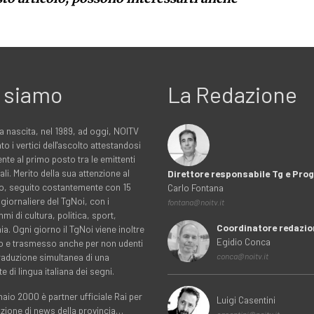
 siamo
La Redazione
a nascita, nel 1989, ad oggi, NOITV
to i vertici dell'ascolto attestandosi
nte al primo posto tra le emittenti
ali. Merito della sua attenzione al
Direttore responsabile Tg e Pr
rio, seguito costantemente con 15
Carlo Fontana
 giornaliere del TgNoi, con i
fontana@noitv.it
i di cultura, politica, sport,
Coordinatore redazio
. Ogni giorno il TgNoi viene inoltre
Egidio Conca
o e trasmesso anche per non udenti
traduzione simultanea di una
conca@noitv.it
te di lingua italiana dei segni.
aio 2000 è partner ufficiale Rai per
Luigi Casentini
uzione di news della provincia…
casentini@noitv.it