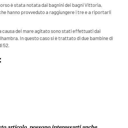
orso è stata notata dai bagnini dei bagni Vittoria,
che hanno provveduto a raggiungere i tre e a riportarli
 a causa del mare agitato sono stati effettuati dai
lhambra. In questo caso si è trattato di due bambine di
i 52.
:
sto articolo, possono interessarti anche