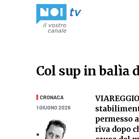
Vai al contenuto
Col sup in balìa d
Col sup in balìa d
VIAREGGI
CRONACA
PUBBLICATO IL
stabiliment
1 GIUGNO 2026
permesso a 
riva dopo ch