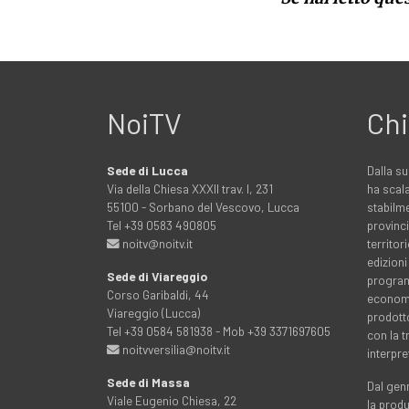
NoiTV
Chi
Sede di Lucca
Dalla su
Via della Chiesa XXXII trav. I, 231
ha scala
55100 - Sorbano del Vescovo, Lucca
stabilme
Tel +39 0583 490805
provinci
noitv@noitv.it
territo
edizioni
Sede di Viareggio
programm
Corso Garibaldi, 44
economia
Viareggio (Lucca)
prodott
Tel +39 0584 581938 - Mob +39 3371697605
con la 
noitvversilia@noitv.it
interpre
Sede di Massa
Dal genn
Viale Eugenio Chiesa, 22
la prod