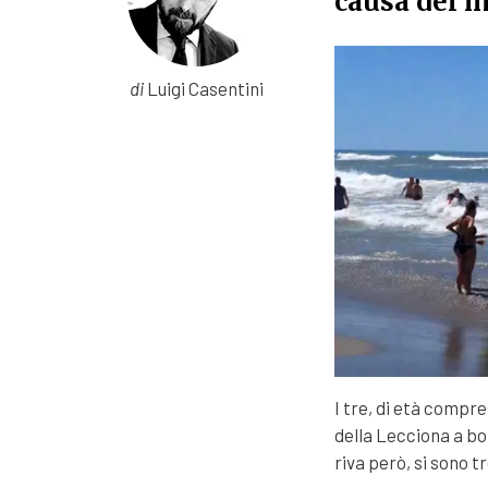
causa del m
di
Luigi Casentini
I tre, di età compre
della Lecciona a bor
riva però, si sono t