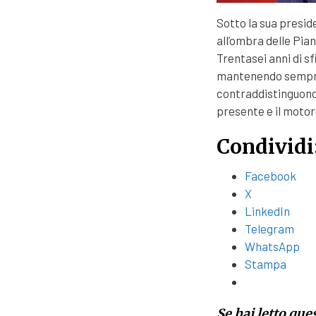
Sotto la sua presid
all’ombra delle Pia
Trentasei anni di sf
mantenendo sempre i
contraddistinguono 
presente e il motor
Condividi
Facebook
X
LinkedIn
Telegram
WhatsApp
Stampa
Se hai letto que