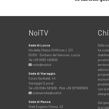
NoiTV
Chi
Sede di Lucca
Dalla su
Via della Chiesa XXXII trav. I, 231
ha scala
55100 - Sorbano del Vescovo, Lucca
stabilme
Tel +39 0583 490805
provinci
noitv@noitv.it
territo
edizioni
Sede di Viareggio
programm
Corso Garibaldi, 44
economia
Viareggio (Lucca)
prodott
Tel +39 0584 581938 - Mob +39 3371697605
con la 
noitvversilia@noitv.it
interpre
Sede di Massa
Dal genn
Viale Eugenio Chiesa, 22
la prod