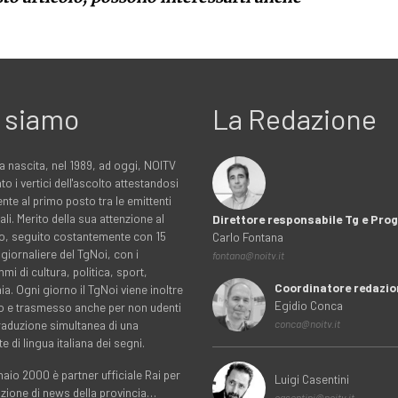
 siamo
La Redazione
a nascita, nel 1989, ad oggi, NOITV
to i vertici dell'ascolto attestandosi
nte al primo posto tra le emittenti
ali. Merito della sua attenzione al
Direttore responsabile Tg e Pr
rio, seguito costantemente con 15
Carlo Fontana
 giornaliere del TgNoi, con i
fontana@noitv.it
i di cultura, politica, sport,
Coordinatore redazio
. Ogni giorno il TgNoi viene inoltre
Egidio Conca
o e trasmesso anche per non udenti
traduzione simultanea di una
conca@noitv.it
te di lingua italiana dei segni.
aio 2000 è partner ufficiale Rai per
Luigi Casentini
uzione di news della provincia…
casentini@noitv.it