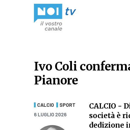
Vai al contenuto
Ivo Coli conferm
Pianore
Ivo Coli conferm
CALCIO
- D
CALCIO
SPORT
PUBBLICATO IL
società è r
6 LUGLIO 2026
dedizione i