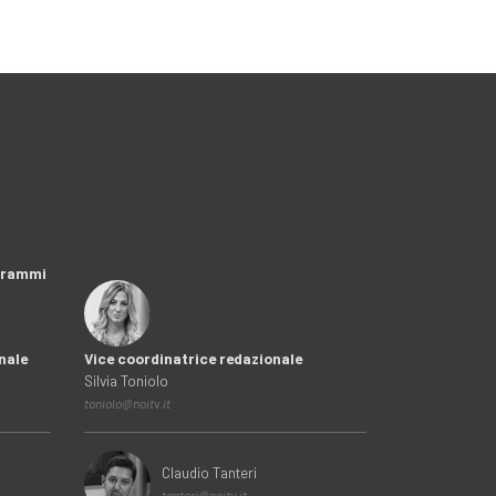
ogrammi
nale
Vice coordinatrice redazionale
Silvia Toniolo
toniolo@noitv.it
Claudio Tanteri
tanteri@noitv.it