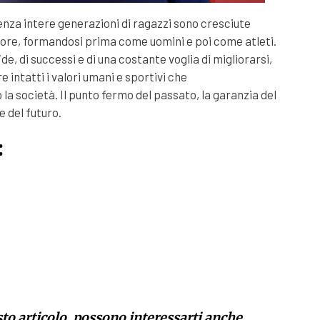
enza intere generazioni di ragazzi sono cresciute
nore, formandosi prima come uomini e poi come atleti.
ide, di successi e di una costante voglia di migliorarsi,
ntatti i valori umani e sportivi che
la società. Il punto fermo del passato, la garanzia del
e del futuro.
:
sto articolo, possono interessarti anche