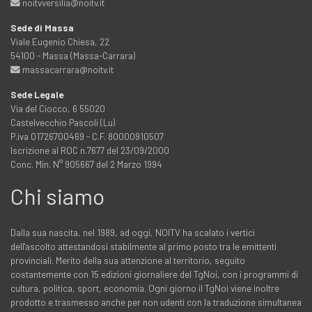
noitvversilia@noitv.it
Sede di Massa
Viale Eugenio Chiesa, 22
54100 - Massa (Massa-Carrara)
massacarrara@noitv.it
Sede Legale
Via del Ciocco, 6 55020
Castelvecchio Pascoli (Lu)
P.iva 01726700469 - C.F. 80000910507
Iscrizione al ROC n.7677 del 23/09/2000
Conc. Min. N° 905667 del 2 Marzo 1994
Chi siamo
Dalla sua nascita, nel 1989, ad oggi, NOITV ha scalato i vertici
dell'ascolto attestandosi stabilmente al primo posto tra le emittenti
provinciali. Merito della sua attenzione al territorio, seguito
costantemente con 15 edizioni giornaliere del TgNoi, con i programmi di
cultura, politica, sport, economia. Ogni giorno il TgNoi viene inoltre
prodotto e trasmesso anche per non udenti con la traduzione simultanea