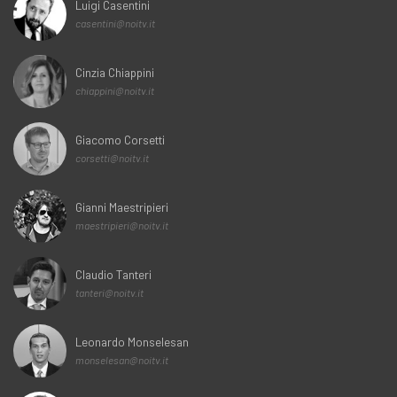
Luigi Casentini
casentini@noitv.it
Cinzia Chiappini
chiappini@noitv.it
Giacomo Corsetti
corsetti@noitv.it
Gianni Maestripieri
maestripieri@noitv.it
Claudio Tanteri
tanteri@noitv.it
Leonardo Monselesan
monselesan@noitv.it