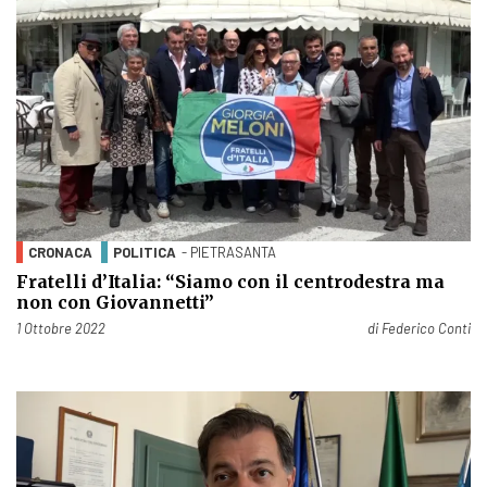
CRONACA
POLITICA
- PIETRASANTA
Fratelli d’Italia: “Siamo con il centrodestra ma
non con Giovannetti”
Pubblicato il
1 Ottobre 2022
di
Federico Conti