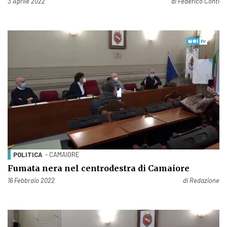
Pubblicato il
3 Aprile 2022
di
Federico Conti
POLITICA
- CAMAIORE
Fumata nera nel centrodestra di Camaiore
Pubblicato il
16 Febbraio 2022
di
Redazione