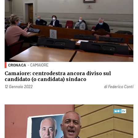
CRONACA
- CAMAIORE
Camaiore: centrodestra ancora diviso sul
candidato (o candidata) sindaco
Pubblicato il
12 Gennaio 2022
di
Federico Conti