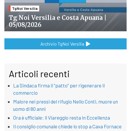
TgNoi Versilia
Tg Noi Versilia e Costa Apuana |
05/08/2026
Archivio TgNoi Versilia
Articoli recenti
La Sindaca firma il “patto” per rigenerare il
commercio
Malore nei pressi del rifugio Nello Conti, muore un
uomo di 80 anni
Ora è ufficiale: il Viareggio resta in Eccellenza
Il consiglio comunale chiede lo stop a Cava Fornace