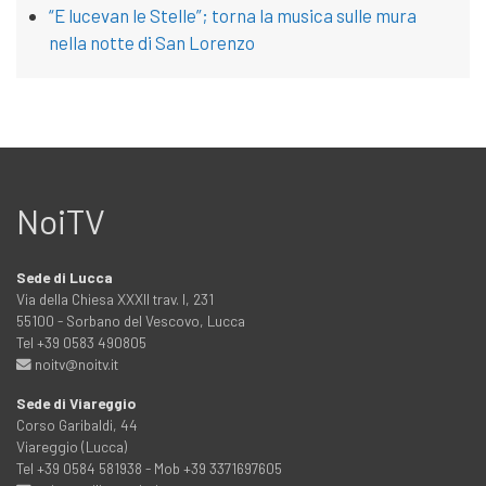
“E lucevan le Stelle”; torna la musica sulle mura
nella notte di San Lorenzo
NoiTV
Sede di Lucca
Via della Chiesa XXXII trav. I, 231
55100 - Sorbano del Vescovo, Lucca
Tel +39 0583 490805
noitv@noitv.it
Sede di Viareggio
Corso Garibaldi, 44
Viareggio (Lucca)
Tel +39 0584 581938 - Mob +39 3371697605