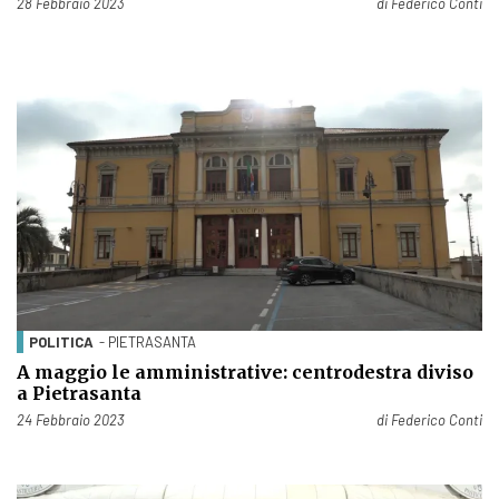
Pubblicato il
28 Febbraio 2023
di
Federico Conti
POLITICA
- PIETRASANTA
A maggio le amministrative: centrodestra diviso
a Pietrasanta
Pubblicato il
24 Febbraio 2023
di
Federico Conti