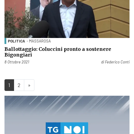
POLITICA
- MASSAROSA
Ballottaggio: Coluccini pronto a sostenere
Bigongiari
Pubblicato il
8 Ottobre 2021
di
Federico Conti
1
2
»