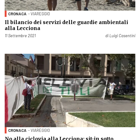
CRONACA
- VIAREGGIO
Il bilancio dei servizi delle guardie ambientali
alla Lecciona
Pubblicato il
11 Settembre 2021
di
Luigi Casentini
CRONACA
- VIAREGGIO
No alla ciclovia alla Lecciona: sit-in sotto