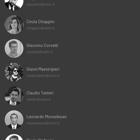
casentini@noitv.it
Cinzia Chiappini
chiappini@noitv.it
Giacomo Corsetti
corsetti@noitv.it
Gianni Maestripieri
maestripieri@noitv.it
Claudio Tanteri
tanteri@noitv.it
Leonardo Monselesan
monselesan@noitv.it