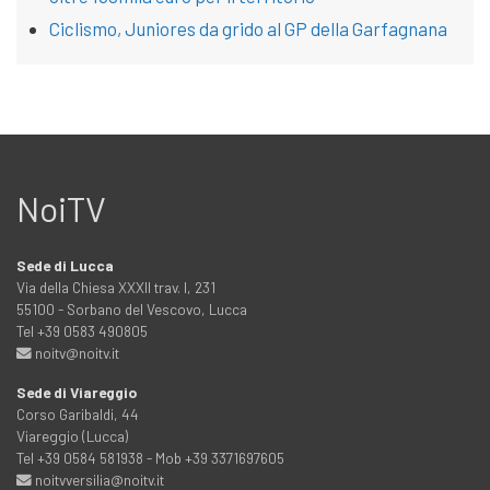
Ciclismo, Juniores da grido al GP della Garfagnana
NoiTV
Sede di Lucca
Via della Chiesa XXXII trav. I, 231
55100 - Sorbano del Vescovo, Lucca
Tel +39 0583 490805
noitv@noitv.it
Sede di Viareggio
Corso Garibaldi, 44
Viareggio (Lucca)
Tel +39 0584 581938 - Mob +39 3371697605
noitvversilia@noitv.it