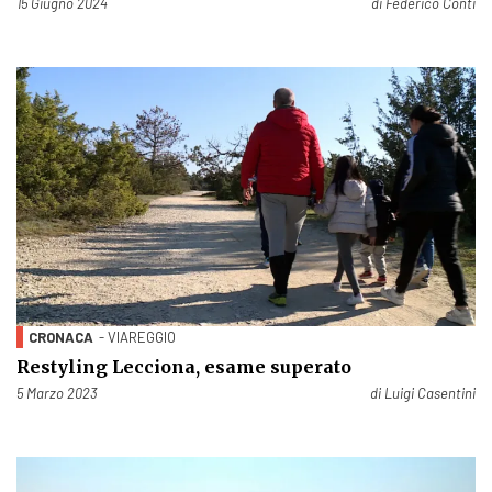
Pubblicato il
15 Giugno 2024
di
Federico Conti
CRONACA
- VIAREGGIO
Restyling Lecciona, esame superato
Pubblicato il
5 Marzo 2023
di
Luigi Casentini