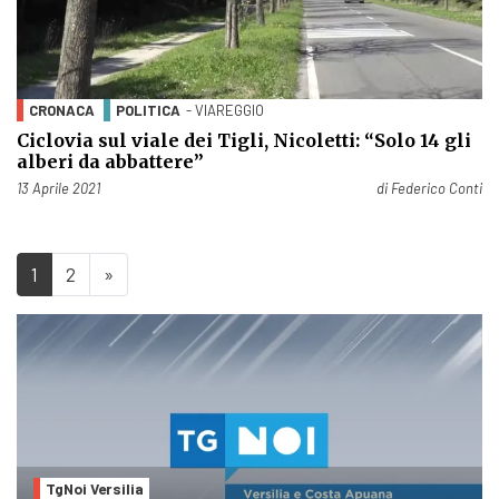
CRONACA
POLITICA
- VIAREGGIO
Ciclovia sul viale dei Tigli, Nicoletti: “Solo 14 gli
alberi da abbattere”
Pubblicato il
13 Aprile 2021
di
Federico Conti
1
2
»
TgNoi Versilia