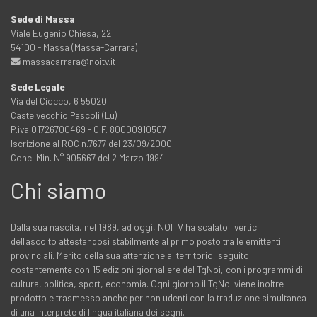
Sede di Massa
Viale Eugenio Chiesa, 22
54100 - Massa (Massa-Carrara)
massacarrara@noitv.it
Sede Legale
Via del Ciocco, 6 55020
Castelvecchio Pascoli (Lu)
P.iva 01726700469 - C.F. 80000910507
Iscrizione al ROC n.7677 del 23/09/2000
Conc. Min. N° 905667 del 2 Marzo 1994
Chi siamo
Dalla sua nascita, nel 1989, ad oggi, NOITV ha scalato i vertici
dell'ascolto attestandosi stabilmente al primo posto tra le emittenti
provinciali. Merito della sua attenzione al territorio, seguito
costantemente con 15 edizioni giornaliere del TgNoi, con i programmi di
cultura, politica, sport, economia. Ogni giorno il TgNoi viene inoltre
prodotto e trasmesso anche per non udenti con la traduzione simultanea
di una interprete di lingua italiana dei segni.