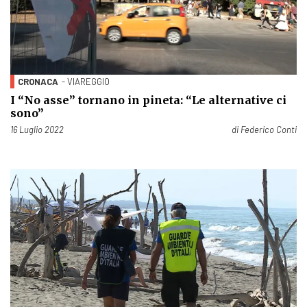
CRONACA
- VIAREGGIO
I “No asse” tornano in pineta: “Le alternative ci
sono”
Pubblicato il
16 Luglio 2022
di
Federico Conti