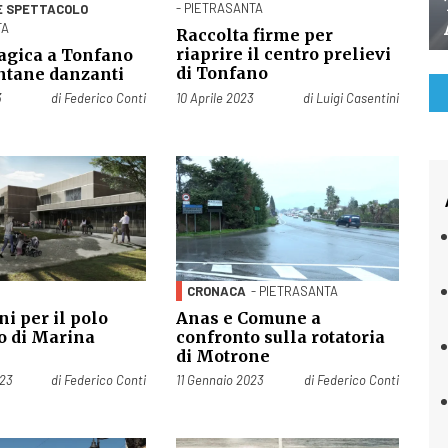
- PIETRASANTA
E SPETTACOLO
TA
Raccolta firme per
riaprire il centro prelievi
agica a Tonfano
di Tonfano
ontane danzanti
Pubblicato il
3
di
Federico Conti
10 Aprile 2023
di
Luigi Casentini
CRONACA
- PIETRASANTA
ni per il polo
Anas e Comune a
co di Marina
confronto sulla rotatoria
di Motrone
Pubblicato il
023
di
Federico Conti
11 Gennaio 2023
di
Federico Conti