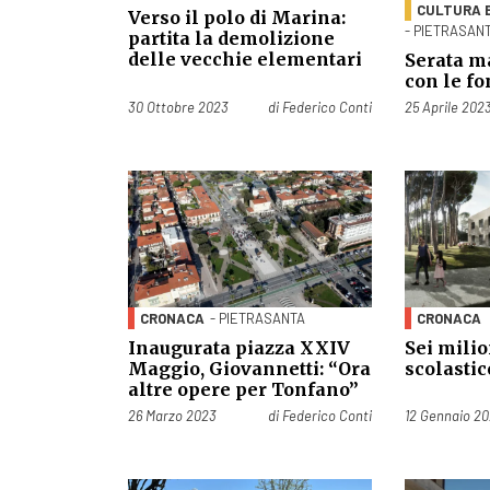
CULTURA 
Verso il polo di Marina:
- PIETRASAN
partita la demolizione
delle vecchie elementari
Serata m
con le f
Pubblicato il
Pubblicato il
30 Ottobre 2023
di
Federico Conti
25 Aprile 202
CRONACA
- PIETRASANTA
CRONACA
Inaugurata piazza XXIV
Sei milio
Maggio, Giovannetti: “Ora
scolasti
altre opere per Tonfano”
Pubblicato il
Pubblicato il
26 Marzo 2023
di
Federico Conti
12 Gennaio 2