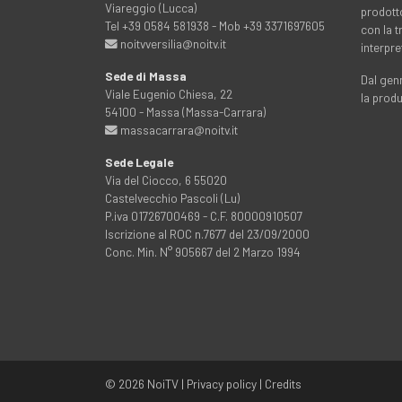
Viareggio (Lucca)
prodott
Tel +39 0584 581938 - Mob +39 3371697605
con la 
noitvversilia@noitv.it
interpre
Sede di Massa
Dal genn
Viale Eugenio Chiesa, 22
la prod
54100 - Massa (Massa-Carrara)
massacarrara@noitv.it
Sede Legale
Via del Ciocco, 6 55020
Castelvecchio Pascoli (Lu)
P.iva 01726700469 - C.F. 80000910507
Iscrizione al ROC n.7677 del 23/09/2000
Conc. Min. N° 905667 del 2 Marzo 1994
© 2026
NoiTV
|
Privacy policy
|
Credits