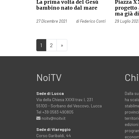
La prima volta del Gesù
Piazza X
bambino nato dal mare
progetto
ma già d
Pubblicato il
Pubblicato il
27 Dicembre 2021
di
Federico Conti
29 Luglio 202
1
2
»
NoiTV
Chi
Sede di Lucca
Dalla su
Via della Chiesa XXXII trav. I, 231
ha scala
55100 - Sorbano del Vescovo, Lucca
stabilme
Tel +39 0583 490805
provinci
noitv@noitv.it
territo
edizioni
Sede di Viareggio
programm
Corso Garibaldi, 44
economia