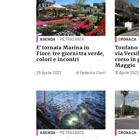
AGENDA
- PIETRASANTA
CRONACA
E’ tornata Marina in
Tonfano:
Fiore: tre giorni tra verde,
via Versil
colori e incontri
corso in
Maggio
Pubblicato il
Pubblicato il
29 Aprile 2022
di
Federico Conti
15 Aprile 2022
AGENDA
- PIETRASANTA
CRONACA