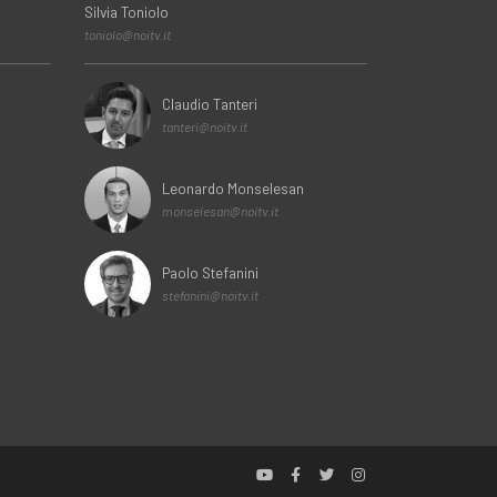
Silvia Toniolo
toniolo@noitv.it
Claudio Tanteri
tanteri@noitv.it
Leonardo Monselesan
monselesan@noitv.it
Paolo Stefanini
stefanini@noitv.it