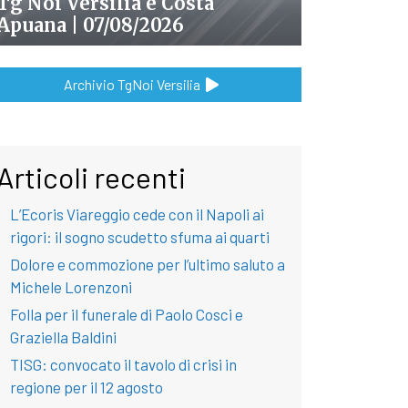
Tg Noi Versilia e Costa
Apuana | 07/08/2026
Archivio TgNoi Versilia
Articoli recenti
L’Ecoris Viareggio cede con il Napoli ai
rigori: il sogno scudetto sfuma ai quarti
Dolore e commozione per l’ultimo saluto a
Michele Lorenzoni
Folla per il funerale di Paolo Cosci e
Graziella Baldini
TISG: convocato il tavolo di crisi in
regione per il 12 agosto