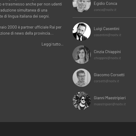
Egidio Conca
o e trasmesso anche per non udenti
traduzione simultanea di una
conca@noitv.it
te di lingua italiana dei segni.
aio 2000 è partner ufficiale Rai per
Luigi Casentini
uzione di news della provincia…
casentini@noitv.it
Leggi tutto...
Cinzia Chiappini
chiappini@noitv.it
Giacomo Corsetti
corsetti@noitv.it
Gianni Maestripieri
maestripieri@noitv.it