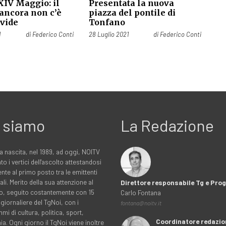
XIV Maggio: il
Presentata la nuova
 ancora non c’è
piazza del pontile di
ivide
Tonfano
Pubblicato il
1
di
Federico Conti
28 Luglio 2021
di
Federico Conti
 siamo
La Redazione
a nascita, nel 1989, ad oggi, NOITV
to i vertici dell'ascolto attestandosi
nte al primo posto tra le emittenti
ali. Merito della sua attenzione al
Direttore responsabile Tg e Pr
rio, seguito costantemente con 15
Carlo Fontana
 giornaliere del TgNoi, con i
fontana@noitv.it
i di cultura, politica, sport,
Coordinatore redazio
. Ogni giorno il TgNoi viene inoltre